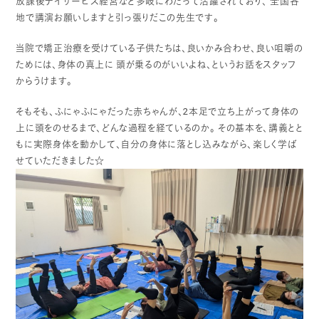
放課後デイサービス経営など多岐にわたって活躍されており、
全国各
地で講演お願いしますと引っ張りだこの先生です。
当院で矯正治療を受けている子供たちは、良いかみ合わせ、良い咀嚼の
ためには、身体の真上に
頭が乗るのがいいよね、というお話をスタッフ
からうけます。
そもそも、ふにゃふにゃだった赤ちゃんが、2本足で立ち上がって身体の
上に頭をのせるまで、どんな過程を経ているのか。
その基本を、講義とと
もに実際身体を動かして、自分の身体に落とし込みながら、楽しく学ば
せていただきました☆