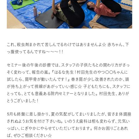
これ、殺虫剤まかれて苦しんでるわけではありませんよ☆
赤ちゃん、下
っ腹使ってるんですね～～～！！
セミナー後の午後の診療では、スタッフの子供たちとの関わり方がさっ
そく変わって、報告の嵐。
『はるな先生！村田先生のやつ〇〇ちゃんに
試したら、肩甲骨が動いたんです！』
巻き肩が少し改善されたのか、頭
が持ち上がって視線があがっていい感じ☆
子どもたちにも、スタッフに
とっても、とても意義ある院内セミナーとなりました。
村田先生、ありが
とうございました！
5月も終盤に差し掛かり、夏の気配がしてまいりましたが、皆さま体調崩
されぬようお気を付け下さいね。
いのうえ歯科は相も変わらず、元気い
っぱい、にぎやかにやらせていただいております。
何かお困りごとあれ
ば、ぜひご相談ください☆