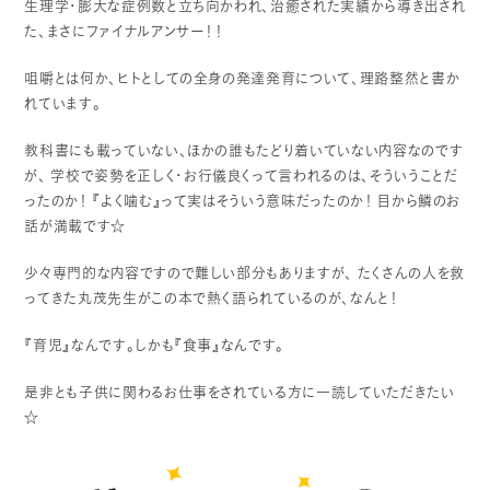
生理学・膨大な症例数と立ち向かわれ、治癒された実績から導き出され
た、まさにファイナルアンサー！！
咀嚼とは何か、ヒトとしての全身の発達発育について、理路整然と書か
れています。
教科書にも載っていない、ほかの誰もたどり着いていない内容なのです
が、
学校で姿勢を正しく・お行儀良くって言われるのは、そういうことだ
ったのか！
『よく噛む』って実はそういう意味だったのか！
目から鱗のお
話が満載です☆
少々専門的な内容ですので難しい部分もありますが、
たくさんの人を救
ってきた丸茂先生がこの本で熱く語られているのが、なんと！
『育児』なんです。しかも『食事』なんです。
是非とも子供に関わるお仕事をされている方に一読していただきたい
☆