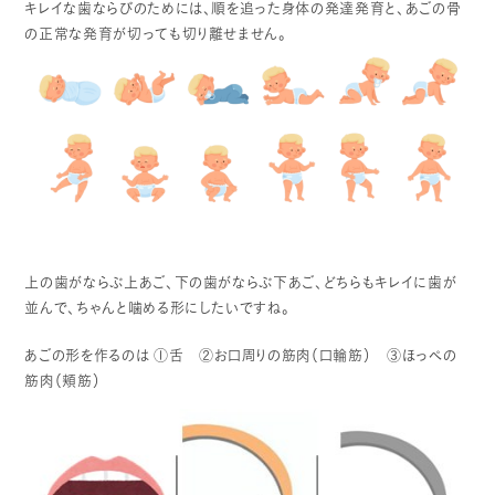
キレイな歯ならびのためには、順を追った身体の発達発育と、あごの骨
の正常な発育が切っても切り離せません。
上の歯がならぶ上あご、下の歯がならぶ下あご、どちらもキレイに歯が
並んで、ちゃんと噛める形にしたいですね。
あごの形を作るのは
①舌 ②お口周りの筋肉（口輪筋） ③ほっぺの
筋肉（頬筋）