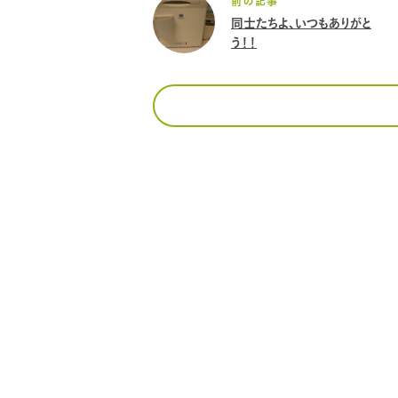
前の記事
同士たちよ、いつもありがと
う！！