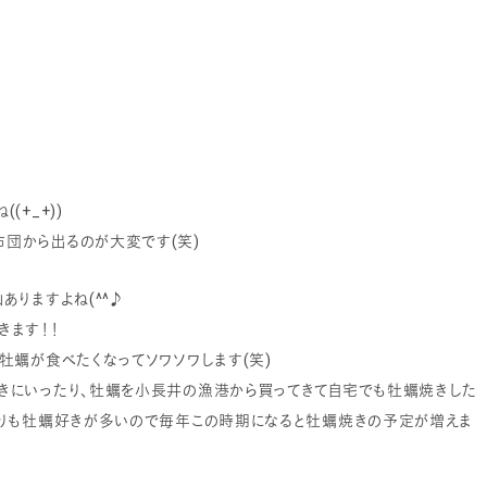
+_+))
団から出るのが大変です(笑)
りますよね(^^♪
きます！！
牡蠣が食べたくなってソワソワします(笑)
きにいったり、牡蠣を小長井の漁港から買ってきて自宅でも牡蠣焼きした
周りも牡蠣好きが多いので毎年この時期になると牡蠣焼きの予定が増えま