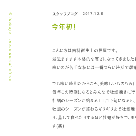
スタッフブログ
2017.12.5
© isahaya - inoue dental clinic
今年初！
こんにちは歯科衛生士の桶屋です。
最近ますます本格的な寒さになってきましたね((
寒いのが苦手な私には一番つらい時期で朝布
でも寒い時期だからこそ、美味しいものも沢山あ
毎年この時期になるとみんなで牡蠣焼きに行
牡蠣のシーズンが始まる１１月下旬になると、
牡蠣のシーズンが終わるギリギリまで牡蠣焼
り、蒸して食べたりするほど牡蠣が好きで、
す(笑)