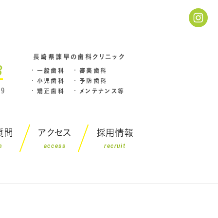
長崎県諌早の歯科クリニック
3
一般歯科
審美歯科
小児歯科
予防歯科
9
矯正歯科
メンテナンス等
質問
アクセス
採用情報
n
access
recruit