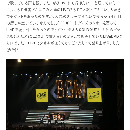
で歌っている所を観ました！ぜひLIVEにも行きたい！！と思っていた
ら、、、ある患者さんにこの人達のLIVEがあること教えてもらい、大急ぎ
でチケットを取ったのですが、人気のグループみたいで後ろから４列目
の席しか空いていませんでした(ﾟﾟﾟдﾟ)！！
グッズのタオルを買って
LIVEで振り回したかったのですが・・・タオルSOLDOUT！！！
他のグッ
ズもほとんどSOLDOUTで買えるものがそこで販売していたLIVEDVDぐ
らいでした…
LIVEはタオルが無くてもすごく楽しくて盛り上がりました
(@^^)/~~~