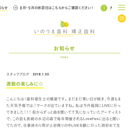
らせ
８月・９月の休診日はこちらからご確認ください！
大事なお知ら
お知らせ
news
スタッフブログ
2018.1.30
通勤の楽しみに☆
こんにちは！歯科衛生士の桶屋です。
まだまだ寒い日が続き、今週もま
た天気予報では☃マークが出ていますね。
私は今月福岡にLIVEに行っ
てきました！！！
前からずっと曲を聞いてて気になっていたアーティスト
で、この前も長崎の水辺の森で毎年開催されるLoveFesに出ると聞い
てたので、仕事終わり雨が土砂降りの中LIVEを観に行った時初めて生