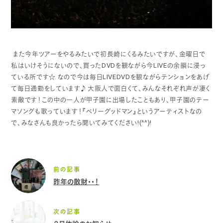
また今年ツアーをやるみたいで初長崎にくるみたいですが、金曜日で
私はいけそうにないので、買ったDVDを観ながら今LIVEの余韻に浸っ
ている所です☆
なので今は毎日LIVEDVDを観ながらテンションをあげ
て毎日通勤をしています♪
大阪人で面白くて、みんなそれぞれ声が凄く
素敵です！この中の一人が甲子園に出場したこともあり、甲子園のテー
マソングも歌っています！『ベリーグッドマン』というアーティストなの
で、みなさんも良かったら聞いてみてください!(^^)!
前の記事
昨年の散財・・！
次の記事