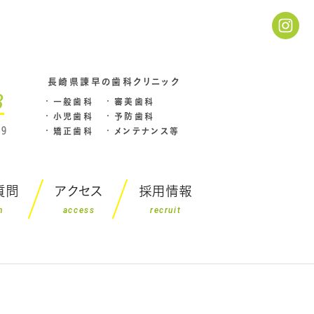
長崎県諌早の歯科クリニック
3
一般歯科
審美歯科
小児歯科
予防歯科
9
矯正歯科
メンテナンス等
質問
アクセス
採用情報
n
access
recruit