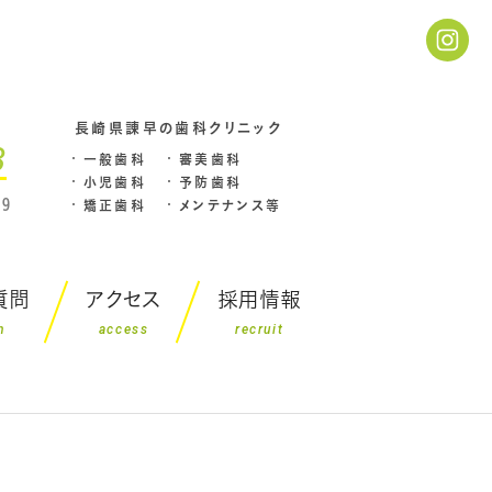
長崎県諌早の歯科クリニック
3
一般歯科
審美歯科
小児歯科
予防歯科
9
矯正歯科
メンテナンス等
質問
アクセス
採用情報
n
access
recruit