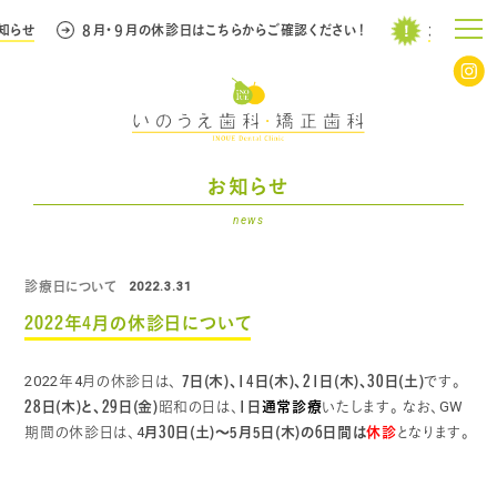
知らせ
８月・９月の休診日はこちらからご確認ください！
大事なお知
お知らせ
news
診療日について
2022.3.31
2022年4月の休診日について
7日(木)、14日(木)、21日(木)、30日(土)
2022年4月の休診日は、
です。
28日(木)と、29日(金)
1日
通常診療
昭和の日は、
いたします。
なお、GW
月30日(土)～5月5日(木)の6日間は
休診
期間の休診日は、4
となります。