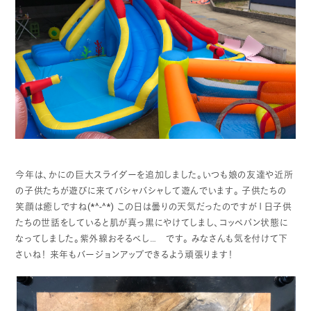
今年は、かにの巨大スライダーを追加しました。いつも娘の友達や近所
の子供たちが遊びに来てバシャバシャして遊んでいます。
子供たちの
笑顔は癒しですね(*^-^*)
この日は曇りの天気だったのですが１日子供
たちの世話をしていると肌が真っ黒にやけてしまし、コッペパン状態に
なってしました。紫外線おそるべし… です。
みなさんも気を付けて下
さいね！
来年もバージョンアップできるよう頑張ります！