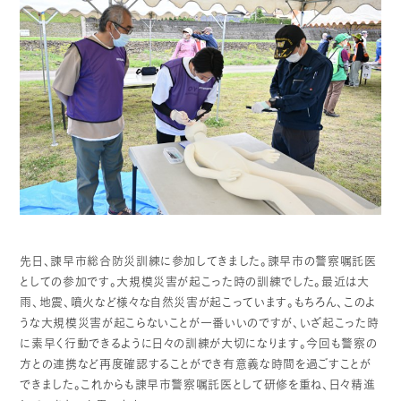
先日、諌早市総合防災訓練に参加してきました。諌早市の警察嘱託医
としての参加です。大規模災害が起こった時の訓練でした。最近は大
雨、地震、噴火など様々な自然災害が起こっています。もちろん、このよ
うな大規模災害が起こらないことが一番いいのですが、いざ起こった時
に素早く行動できるように日々の訓練が大切になります。今回も警察の
方との連携など再度確認することができ有意義な時間を過ごすことが
できました。これからも諌早市警察嘱託医として研修を重ね、日々精進