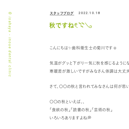
スタッフブログ
2022.10.18
© isahaya - inoue dental clinic
秋ですね𓏲𓇢𓂅
こんにちは✨歯科衛生士の菊川です☺️
気温がグッと下がり一気に秋を感じるようにな
寒暖差が激しいですがみなさん体調は大丈夫で
さて、〇〇の秋と言われてみなさんは何が思
〇〇の秋といえば、、
「食欲の秋」「読書の秋」「芸術の秋」
いろいろありますよね💭