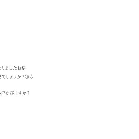
りましたね🍃
しょうか？😣💧
い浮かびますか？