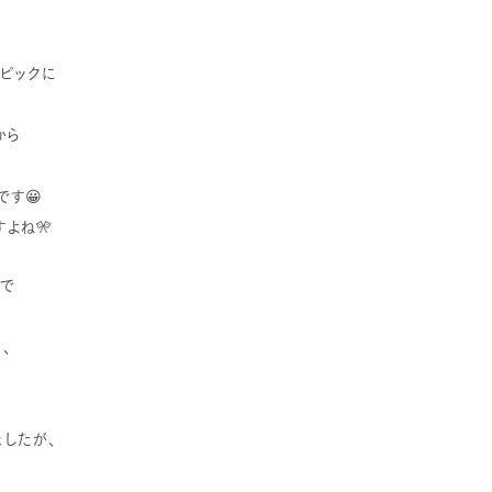
ンピックに
から
す😀
よね🎌
いで
、
したが、