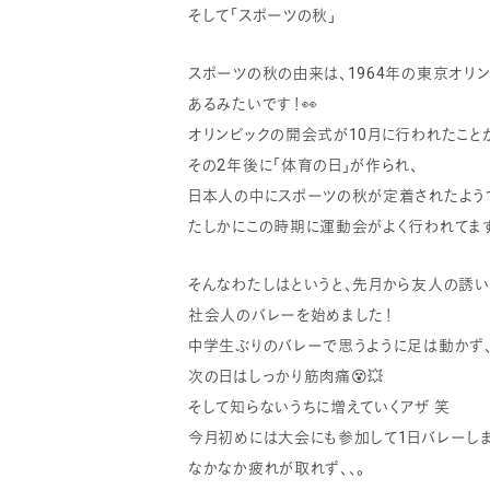
そして「スポーツの秋」
スポーツの秋の由来は、1964年の東京オリ
あるみたいです！👀
オリンピックの開会式が10月に行われたこと
その2年後に「体育の日」が作られ、
日本人の中にスポーツの秋が定着されたようで
たしかにこの時期に運動会がよく行われてます
そんなわたしはというと、先月から友人の誘
社会人のバレーを始めました！
中学生ぶりのバレーで思うように足は動かず、
次の日はしっかり筋肉痛😵💥
そして知らないうちに増えていくアザ 笑
今月初めには大会にも参加して1日バレーしま
なかなか疲れが取れず、、。