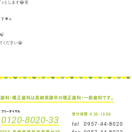
ッとします😂笑
す🌟✊
🍃
ください😀
え歯科・矯正歯科は
長崎県諌早の矯正歯科・一般歯科です。
フリーダイヤル
受付時間 9:30-19:00
0120-8020-33
tel
0957-44-8020
-0068 長崎県諫早市青葉台29