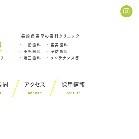
長崎県諌早の歯科クリニック
3
一般歯科
審美歯科
小児歯科
予防歯科
9
矯正歯科
メンテナンス等
質問
アクセス
採用情報
n
access
recruit