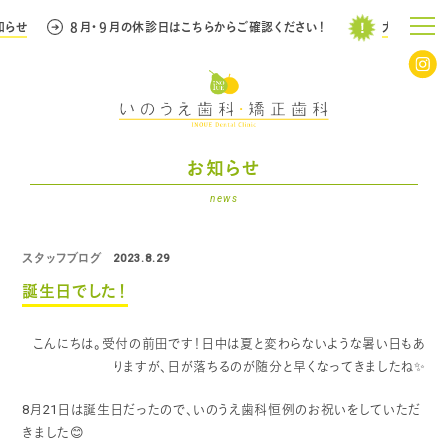
らせ
８月・９月の休診日はこちらからご確認ください！
大事なお知ら
お知らせ
news
スタッフブログ
2023.8.29
誕生日でした！
こんにちは。受付の前田です！
日中は夏と変わらないような暑い日もあ
りますが、日が落ちるのが随分と早くなってきました
ね
✨
8
月
21
日は誕生日だったので、いのうえ歯科恒例のお祝いをしていただ
きました
😊