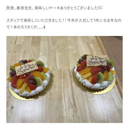
院長、春奈先生、美味しいケーキありがとうございました
❤️‍🔥
スタッフで美味しくいただきました！！今年が入社して
1
年になる年なの
で１本のろうそくが、、、
🕯