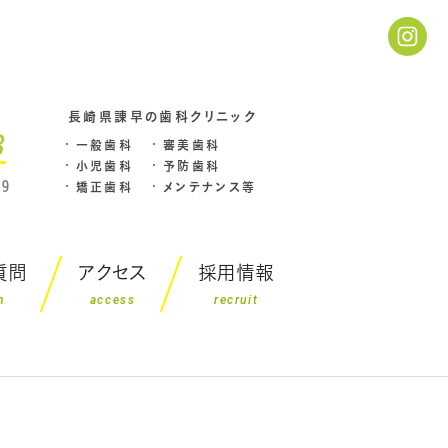
長崎県諌早の歯科クリニック
3
一般歯科
審美歯科
小児歯科
予防歯科
9
矯正歯科
メンテナンス等
質問
アクセス
採用情報
n
access
recruit