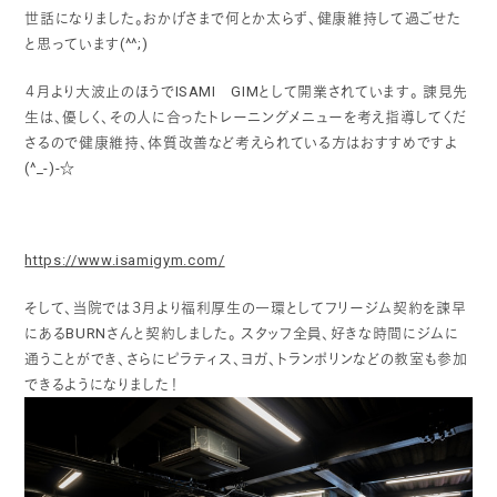
世話になりました。おかげさまで何とか太らず、健康維持して過ごせた
と思っています(^^;)
４月より大波止のほうでISAMI GIMとして開業されています。
諌見先
生は、優しく、その人に合ったトレーニングメニューを考え指導してくだ
さるので健康維持、体質改善など考えられている方はおすすめですよ
(^_-)-☆
https://www.isamigym.com/
そして、当院では３月より福利厚生の一環としてフリージム契約を諫早
にあるBURNさんと契約しました。
スタッフ全員、好きな時間にジムに
通うことができ、さらにピラティス、ヨガ、トランポリンなどの教室も参加
できるようになりました！