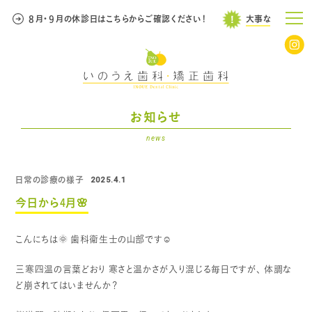
８月・９月の休診日はこちらからご確認ください！
大事なお知らせ
８
お知らせ
news
日常の診療の様子
2025.4.1
今日から4月🌸
こんにちは🌞
歯科衛生士の山部です☺️
三寒四温の言葉どおり
寒さと温かさが入り混じる毎日ですが、
体調な
ど崩されてはいませんか？