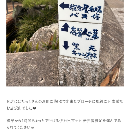
お店にはたっくさんのお皿に
陶器で出来たブローチに風鈴に✨
素敵な
お店沢山でした❤️
諫早から1時間ちょっとで行ける伊万里市✨✨
是非皆様足を運んでみ
られてください🌸